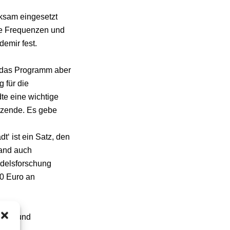
rksam eingesetzt
ute Frequenzen und
emir fest.
 das Programm aber
 für die
te eine wichtige
itzende. Es gebe
‘ ist ein Satz, den
tand auch
ndelsforschung
00 Euro an
omie und