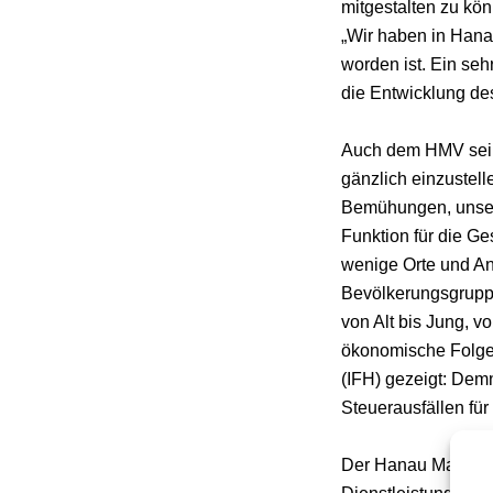
mitgestalten zu kö
„Wir haben in Hanau
worden ist. Ein seh
die Entwicklung des
Auch dem HMV sei 
gänzlich einzustell
Bemühungen, unsere
Funktion für die Ge
wenige Orte und Anl
Bevölkerungsgruppe
von Alt bis Jung, v
ökonomische Folgen
(IFH) gezeigt: Dem
Steuerausfällen fü
Der Hanau Marketi