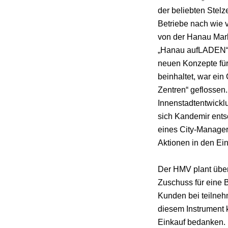
der beliebten Stelz
Betriebe nach wie 
von der Hanau Mar
„Hanau aufLADEN“, 
neuen Konzepte für
beinhaltet, war ei
Zentren“ geflossen
Innenstadtentwicklu
sich Kandemir ents
eines City-Managers
Aktionen in den Ei
Der HMV plant überd
Zuschuss für eine
Kunden bei teilneh
diesem Instrument 
Einkauf bedanken. 