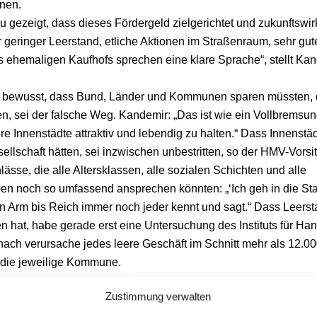
nnen.
 gezeigt, dass dieses Fördergeld zielgerichtet und zukunftswi
r geringer Leerstand, etliche Aktionen im Straßenraum, sehr g
 ehemaligen Kaufhofs sprechen eine klare Sprache“, stellt Kand
bewusst, dass Bund, Länder und Kommunen sparen müssten,
en, sei der falsche Weg. Kandemir: „Das ist wie ein Vollbremsung
 Innenstädte attraktiv und lebendig zu halten.“ Dass Innenstäd
sellschaft hätten, sei inzwischen unbestritten, so der HMV-Vors
ässe, die alle Altersklassen, alle sozialen Schichten und alle
n noch so umfassend ansprechen könnten: „‘Ich geh in die Stadt
on Arm bis Reich immer noch jeder kennt und sagt.“ Dass Leers
 hat, habe gerade erst eine Untersuchung des Instituts für Ha
nach verursache jedes leere Geschäft im Schnitt mehr als 12.0
r die jeweilige Kommune.
Zustimmung verwalten
ng Verein, der mehr als 160 Unternehmen aus Handel, Gastron