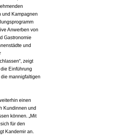
ilnehmenden
nen und Kampagnen
cklungsprogramm
tive Anwerben von
nd Gastronomie
nnenstädte und
r
chlassen“, zeigt
 die Einführung
 die mannigfaltigen
weiterhin einen
ch Kundinnen und
ssen können. „Mit
ich für den
igt Kandemir an.