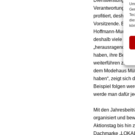
Dienstleistungsbran
Um 
Verantwortung bew
Ger
Tec
profitiert, deshalb 
die
Vorsitzende. Er und
kön
Hoffmann-Mumme, J
deshalb viele Gespr
„herausragendes Sig
haben, ihre Beiträg
weiterführen zu kö
dem Modehaus Mülle
haben“, zeigt sich 
Beispiel folgen we
werde man dafür je
Mit den Jahresbeit
organisiert und be
Aktionstag bis hin 
Dachmarke „LOKALhe