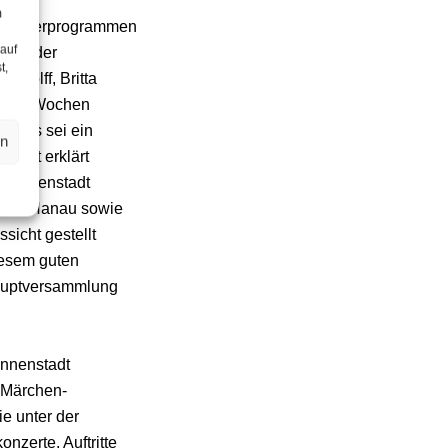
igenen
m
n Förderprogrammen
 auf
klärt der
t,
 Wolff, Britta
genen Wochen
rn. Es sei ein
en
ereit erklärt
er Innenstadt
kasse Hanau sowie
sicht gestellt
diesem guten
hauptversammlung
Innenstadt
 Märchen-
e unter der
zerte, Auftritte