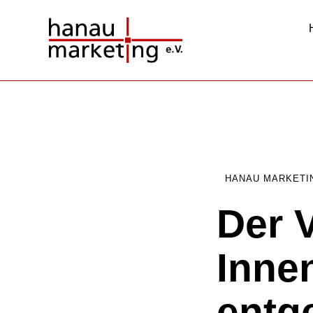
HANAU MARKETI
Der 
Inne
entg