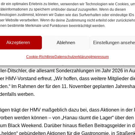
che sowie private Unterstützer vereint, sei sich dabei seiner e
dir ein optimales Erlebnis zu bieten, verwenden wir Technologien wie Cookies, u
usst. „Wir haben in den vergangenen Jahren erheblich von de
äteinformationen zu speichern und/oder darauf zuzugreifen. Wenn du diesen
hnologien zustimmst, können wir Daten wie das Surfverhalten oder eindeutige IDs
werden wir uns jetzt auch selber stärker finanziell engagieren“, er
ser Website verarbeiten. Wenn du deine Zustimmung nicht erteilst oder zurückziehs
 seine Kolleginnen und Kollegen aus dem Vorstand – Karl-Georg
nen bestimmte Merkmale und Funktionen beeinträchtigt werden.
ens Fischer und Klaus-Peter Reinert – haben in den vergan
äche geführt – sowohl mit der Politik als auch mit den Mitgliede
Akzeptieren
Ablehnen
Einstellungen anseh
nal, auch an die Politik“, dass sich drei Unternehmen spontan b
e aufzustocken, um das vielfältige Aktionsangebot in der Hanau
Cookie-Richtlinie
Datenschutzerklärung
Impressum
nnen. „Unser herzlicher Dank gilt dem Forum Hanau, der Spar
r-Ditschler, die allesamt Sonderzahlungen im Jahr 2026 in Aus
der HMV-Vorstand erfreut. „Wir hoffen, dass weitere Mitglieder 
rden.“ Im Rahmen der für den 11. November geplanten Jahres
denfalls werben.
rägen trägt der HMV maßgeblich dazu bei, dass Aktionen in der 
worben werden können – von „Hanau räumt die Lager“ über den
zum Black Weekend. Darüber hinaus fließen Beitragsgelder in di
lden“ gebündelten Aktionen für die Gastronomie, in Straßenkon