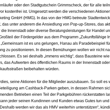
enläufer oder den Stadtgutschein Grimmscheck, der für alle te
vor kostenfrei ist. Umgesetzt werden die verschiedenen Aktio
keting GmbH (HMG). In das von der HMG betreute Stadtentwi
das unter anderem die Ansiedlung von Pop-up-Stores, das ak
 die Innenstadt oder diverse Beratungsleistungen für Handel u
n Großteil der Fördergelder aus dem Programm „Zukunftsfähige I
. „Gemeinsam ist es uns gelungen, Hanau als Paradebeispiel fü
ng zu positionieren. In diesen Bemühungen wollen wir nicht na
chlossen. Es sei deshalb „immens wichtig“, dass Bausteine wie
, das Aufwerten des öffentlichen Raums in der Innenstadt oder
nkaufsstraßen beibehalten würden.
ies, seine Aktionen für die Mitglieder auszubauen. So soll es 
 Beteiligung am Cashback-Parken geben, in dessen Rahmen si
menden Betrieben einen Teil der Parkgebühren rückerstatten la
kann jeder seinen Kundinnen und Kunden etwas Gutes tun und s
Deshalb werden wir das als HMV weiterhin unterstützen“, künd