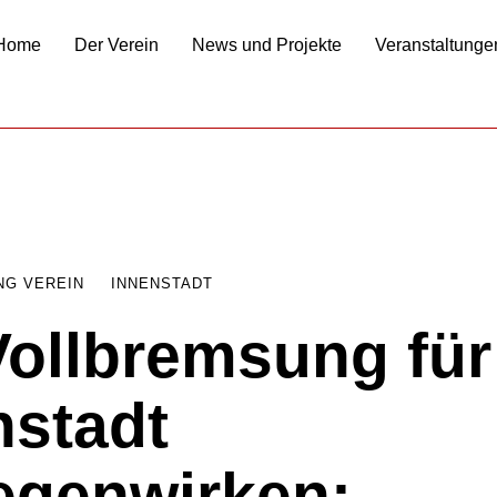
Home
Der Verein
News und Projekte
Veranstaltunge
NG VEREIN
INNENSTADT
Vollbremsung für
nstadt
egenwirken: