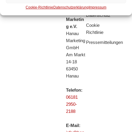
HMV
Impressum
Cookie-Richtlinie
Datenschutzerklärung
Impressum
Hanau
Datenschutz
Marketin
Cookie
g e.V.
Richtlinie
Hanau
Marketing
Pressemitteilungen
GmbH
Am Markt
14-18
63450
Hanau
Telefon:
06181
2950-
2188
E-Mail: