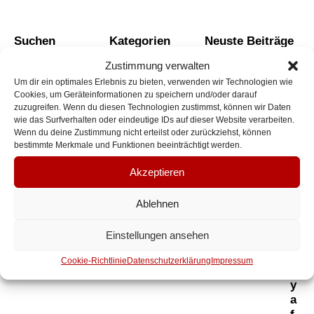
Suchen
Kategorien
Neuste Beiträge
Events
Zustimmung verwalten
EVE
HAN
Um dir ein optimales Erlebnis zu bieten, verwenden wir Technologien wie
Innenstadt
MAR
Cookies, um Geräteinformationen zu speichern und/oder darauf
VER
Parken in Hanau
zuzugreifen. Wenn du diesen Technologien zustimmst, können wir Daten
INN
wie das Surfverhalten oder eindeutige IDs auf dieser Website verarbeiten.
PAR
Wenn du deine Zustimmung nicht erteilst oder zurückziehst, können
IN
bestimmte Merkmale und Funktionen beeinträchtigt werden.
HAN
E
Akzeptieren
V
I
Ablehnen
M
M
Einstellungen ansehen
o
b
Cookie-Richtlinie
Datenschutzerklärung
Impressum
il
y
a