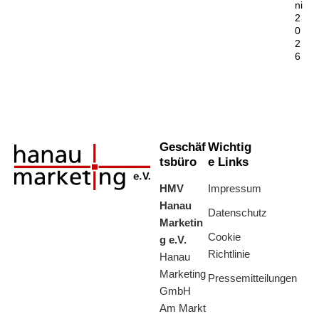
ni
2
0
2
6
Geschäf
Wichtig
tsbüro
e Links
HMV
Impressum
Hanau
Datenschutz
Marketin
Cookie
g e.V.
Richtlinie
Hanau
Marketing
Pressemitteilungen
GmbH
Am Markt