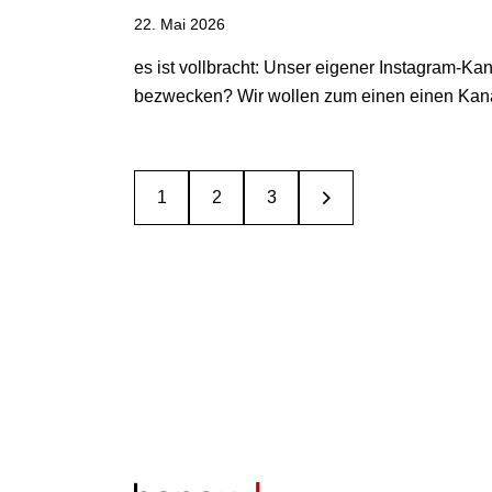
22. Mai 2026
es ist vollbracht: Unser eigener Instagram-Ka
bezwecken? Wir wollen zum einen einen Kanal
1
2
>
3