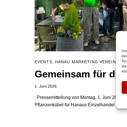
Um 
Ger
Tec
EVENTS
,
HANAU MARKETING VEREIN
,
IN
die
Gemeinsam für die 
kön
1. Juni 2026
Pressemitteilung von Montag, 1. Juni 2026 S
Pflanzenkübel für Hanaus Einzelhandel Han