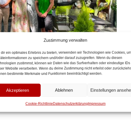
Zustimmung verwalten
dir ein optimales Erlebnis zu bieten, verwenden wir Technologien wie Cookies, u
äteinformationen zu speichern und/oder darauf zuzugreifen. Wenn du diesen
hnologien zustimmst, können wir Daten wie das Surfverhalten oder eindeutige IDs
NENSTADT
,
PARKEN IN HANAU
ser Website verarbeiten. Wenn du deine Zustimmung nicht erteilst oder zurückziehs
Innenstadt
nen bestimmte Merkmale und Funktionen beeinträchtigt werden.
Akzeptieren
Ablehnen
Einstellungen anseh
tadt Hanau Gemeinsam für die Innenstadt: 62
Cookie-Richtlinie
Datenschutzerklärung
Impressum
au Marketing Verein und Hanau Marketing GmbH…