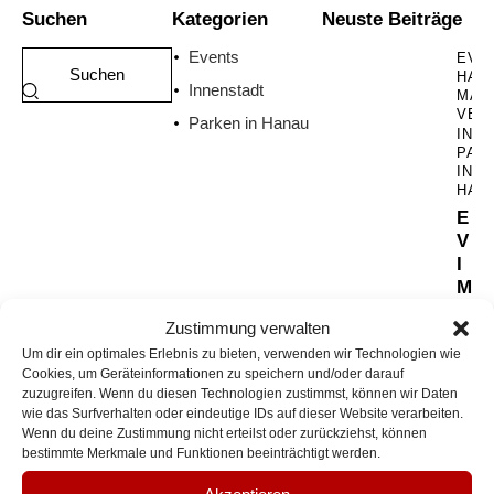
Suchen
Kategorien
Neuste Beiträge
Events
EVE
HAN
Innenstadt
MAR
VER
Parken in Hanau
INN
PAR
IN
HAN
E
V
I
M
M
Zustimmung verwalten
o
Um dir ein optimales Erlebnis zu bieten, verwenden wir Technologien wie
b
Cookies, um Geräteinformationen zu speichern und/oder darauf
il
zuzugreifen. Wenn du diesen Technologien zustimmst, können wir Daten
y
wie das Surfverhalten oder eindeutige IDs auf dieser Website verarbeiten.
a
Wenn du deine Zustimmung nicht erteilst oder zurückziehst, können
f
bestimmte Merkmale und Funktionen beeinträchtigt werden.
ei