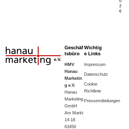
0
2
6
Geschäf
Wichtig
tsbüro
e Links
HMV
Impressum
Hanau
Datenschutz
Marketin
Cookie
g e.V.
Richtlinie
Hanau
Marketing
Pressemitteilungen
GmbH
Am Markt
14-18
63450